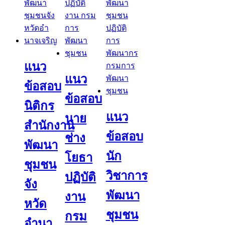
แนว
แนว
ข้อสอบ
ข้อสอบ
นิติกร
แนว
นาย
สำนักงาน
ข้อสอบ
ช่าง
พัฒนา
นัก
โยธา
ชุมชน
วิชาการ
ปฏิบัติ
จัง
พัฒนา
งาน
หวัด
ชุมชน
กรม
อํานา